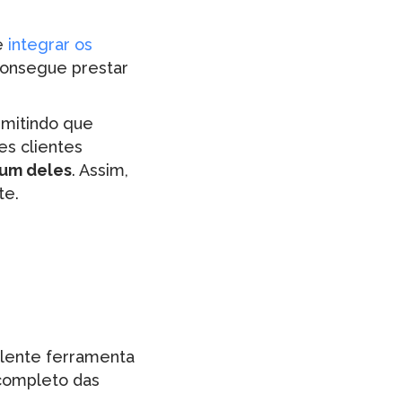
te
integrar os
consegue prestar
rmitindo que
es clientes
 um deles
. Assim,
te.
lente ferramenta
 completo das