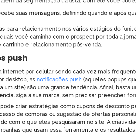
além da segmentação da lista. Com ele você pode
cebe suas mensagens, definindo quando e após qua
ias para relacionamento nos vários estágios do funi
as quais você caminha com o prospect por toda a jorn
 carrinho e relacionamento pós-venda.
es push
 internet por celular sendo cada vez mais frequen
r desktop, as
notificações push
(aqueles popups q
a um site) são uma grande tendência. Afinal, basta 
encial siga a sua marca, sem precisar preencher for
 pode criar estratégias como cupons de desconto 
esso de compras ou sugestão de ofertas personal
rdo com o que eles pesquisaram no site. A criativi
ampanhas que usam essa ferramenta e os resultados