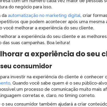
presa com um número cada vez maior de pessoas s
ura do negócio para isso.
a da
automatização no marketing digital
, criar form
repetitivos que podem acontecer após uma mesma 
o você melhorar a experiência do seu cliente.
lhorar a experiência do seu cliente e as melhores
 das suas campanhas. Boa leitura!
orar a experiência do seu c
 seu consumidor
para investir na experiência do cliente é conhecer
ento
. Quando você sabe quem é o seu público-alvo
possível um processo de comunicação muito mais af
nguagem corretas e, claro, no timing correto.
o seu consumidor também ajudará a criar conteúdo