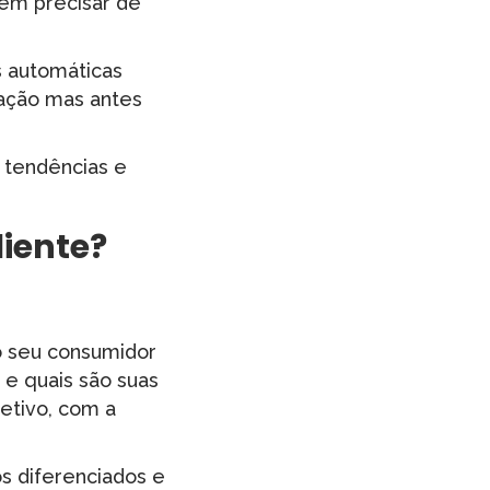
em precisar de
as automáticas
ação mas antes
 tendências e
liente?
 o seu consumidor
 e quais são suas
etivo, com a
s diferenciados e