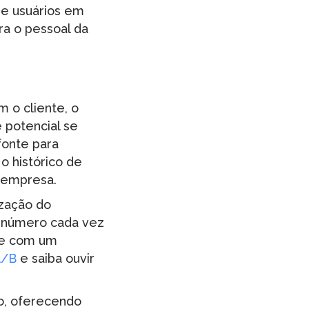
de usuários em
ra o pessoal da
 o cliente, o
e potencial se
fonte para
o histórico de
a empresa.
zação do
m número cada vez
 e com um
A/B
e saiba ouvir
to, oferecendo