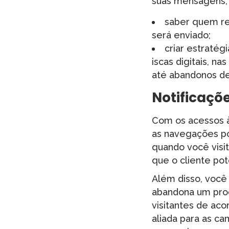
suas mensagens, 
saber quem re
será enviado;
criar estratég
iscas digitais, n
até abandonos de
Notificaçõ
Com os acessos à
as navegações po
quando você visit
que o cliente pot
Além disso, você
abandona um proc
visitantes de aco
aliada para as c