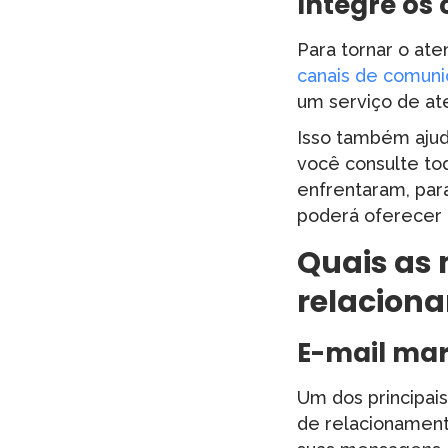
Integre os
Para tornar o ate
canais de comun
um serviço de ate
Isso também ajud
você consulte tod
enfrentaram, pa
poderá oferecer 
Quais as 
relaciona
E-mail mar
Um dos principai
de relacionament