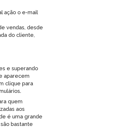
:
l ação o e-mail
l de vendas, desde
ada do cliente,
tes e superando
ue aparecem
um clique para
mulários.
para quem
izadas aos
dade é uma grande
 são bastante