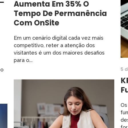
Aumenta Em 35% O
Tempo De Permanência
Com OnSite
Em um cenário digital cada vez mais
competitivo, reter a atenção dos
visitantes é um dos maiores desafios
para o...
5 
 o
K
F
Os
fu
de
for