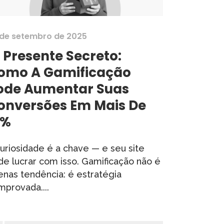
 de setembro de 2025
 Presente Secreto:
omo A Gamificação
ode Aumentar Suas
onversões Em Mais De
1%
curiosidade é a chave — e seu site
de lucrar com isso. Gamificação não é
enas tendência: é estratégia
mprovada....