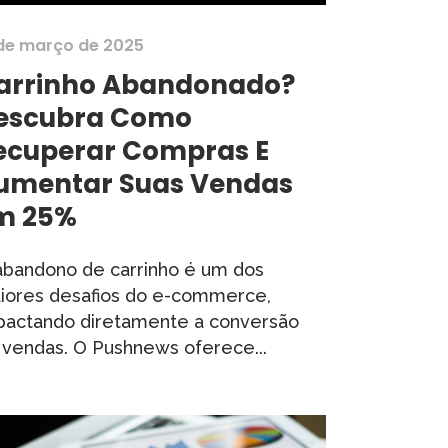
 de março de 2025
arrinho Abandonado?
escubra Como
ecuperar Compras E
umentar Suas Vendas
m 25%
abandono de carrinho é um dos
iores desafios do e-commerce,
pactando diretamente a conversão
 vendas. O Pushnews oferece...