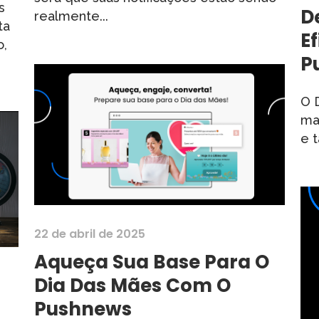
s
D
realmente...
ta
E
o,
P
O 
ma
e 
22 de abril de 2025
Aqueça Sua Base Para O
Dia Das Mães Com O
Pushnews