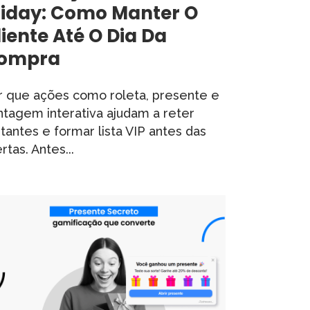
riday: Como Manter O
liente Até O Dia Da
ompra
r que ações como roleta, presente e
ntagem interativa ajudam a reter
itantes e formar lista VIP antes das
rtas. Antes...