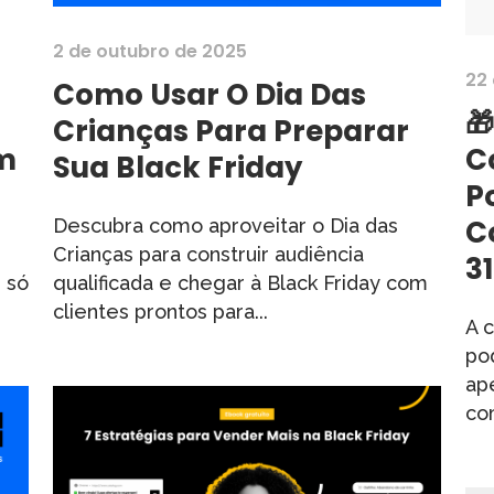
2 de outubro de 2025
22
Como Usar O Dia Das

Crianças Para Preparar
m
C
Sua Black Friday
P
C
Descubra como aproveitar o Dia das
Crianças para construir audiência
3
 só
qualificada e chegar à Black Friday com
clientes prontos para...
A 
po
ap
co