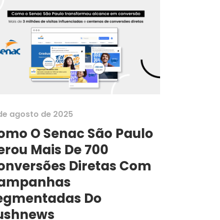
 de agosto de 2025
omo O Senac São Paulo
erou Mais De 700
onversões Diretas Com
ampanhas
egmentadas Do
ushnews