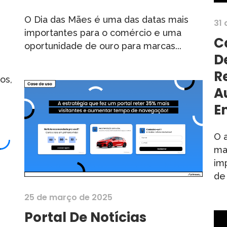
O Dia das Mães é uma das datas mais
31
importantes para o comércio e uma
C
oportunidade de ouro para marcas...
D
R
os,
A
E
O 
ma
im
de
25 de março de 2025
Portal De Notícias