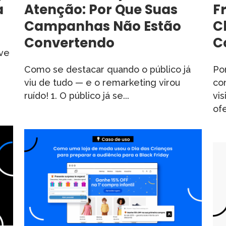
a
Atenção: Por Que Suas
F
Campanhas Não Estão
C
Convertendo
C
eve
Como se destacar quando o público já
Po
viu de tudo — e o remarketing virou
co
ruído! 1. O público já se...
vis
ofe