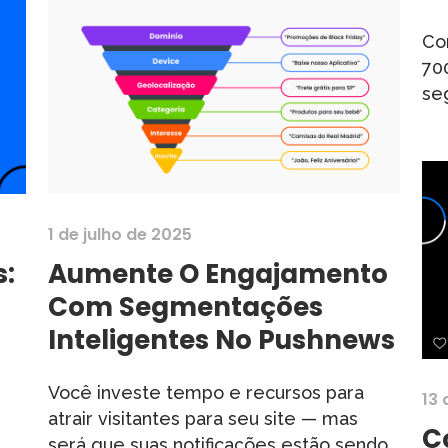
Co
70
se
1 de julho de 2025
s:
Aumente O Engajamento
Com Segmentações
Inteligentes No Pushnews
Você investe tempo e recursos para
13
atrair visitantes para seu site — mas
C
será que suas notificações estão sendo