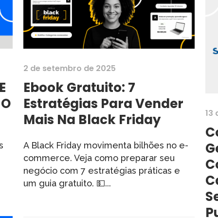
2 de setembro de 2025
E
Ebook Gratuito: 7
 O
Estratégias Para Vender
13
Mais Na Black Friday
C
G
s
A Black Friday movimenta bilhões no e-
commerce. Veja como preparar seu
C
negócio com 7 estratégias práticas e
C
um guia gratuito. 💵...
S
P