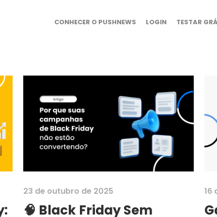
CONHECER O PUSHNEWS
LOGIN
TESTAR GRÁ
23 de outubro de 2025
16 
y:
🧠 Black Friday Sem
G