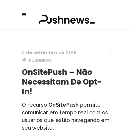
2 de setembro de 2018
PUSHNEWS
OnSitePush – Não
Necessitam De Opt-
In!
O recurso
OnSitePush
permite
comunicar em tempo real com os
usuários que estão navegando em
seu website.