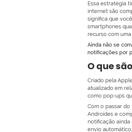
Essa estratégia t
internet são comp
significa que vo
smartphones quan
recurso com uma p
Ainda não se conv
notificações por 
O que são
Criado pela Appl
atualizado em rel
como pop-ups que
Com o passar do 
Androides e comp
notificação ainda
envio automático