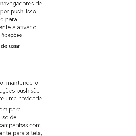
os navegadores de
por push. Isso
to para
nte a ativar o
ficações.
 de usar
rio, mantendo-o
icações push são
re uma novidade.
bém para
urso de
de campanhas com
nte para a tela,