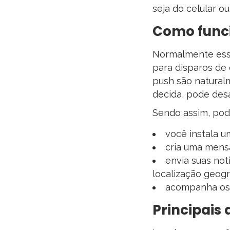
seja do celular o
Como func
Normalmente ess
para disparos de 
push são naturalm
decida, pode desa
Sendo assim, po
você instala u
cria uma mensa
envia suas not
localização geogr
acompanha os 
Principais 