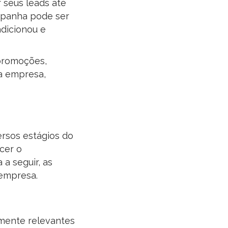
 seus leads até
mpanha pode ser
dicionou e
 promoções,
da empresa,
rsos estágios do
cer o
 a seguir, as
 empresa.
mente relevantes