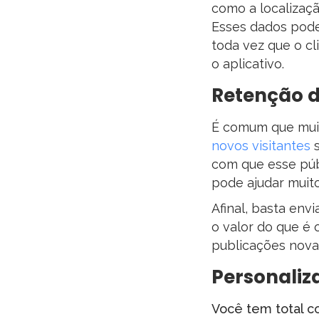
como a localizaçã
Esses dados pode
toda vez que o cl
o aplicativo.
Retenção de
É comum que muita
novos visitantes
s
com que esse públ
pode ajudar muito
Afinal, basta env
o valor do que é 
publicações novas
Personali
Você tem total c