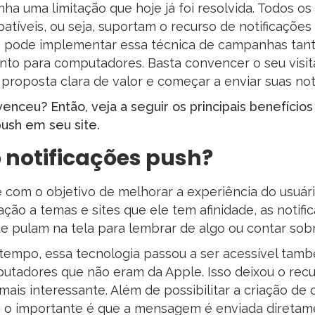
inha uma limitação que hoje já foi resolvida. Todos 
atíveis, ou seja, suportam o recurso de notificações 
cê pode implementar essa técnica de campanhas tan
to para computadores. Basta convencer o seu visita
roposta clara de valor e começar a enviar suas noti
enceu? Então, veja a seguir os principais benefícios
push em seu site.
 notificações push?
e com o objetivo de melhorar a experiência do usuá
ação a temas e sites que ele tem afinidade, as notif
 pulam na tela para lembrar de algo ou contar sob
tempo, essa tecnologia passou a ser acessível tam
utadores que não eram da Apple. Isso deixou o rec
 mais interessante. Além de possibilitar a criação 
, o importante é que a mensagem é enviada diretame