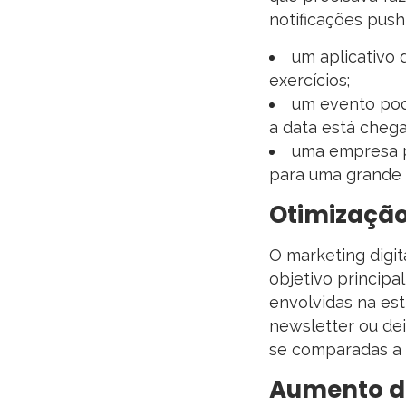
notificações pus
um aplicativo 
exercícios;
um evento pod
a data está cheg
uma empresa p
para uma grande l
Otimização
O marketing digi
objetivo principa
envolvidas na est
newsletter ou de
se comparadas a o
Aumento d