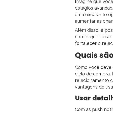
Imagine que você
estágios avançad
uma excelente op
aumentar as chan
Além disso, é pos
contar que existe
fortalecer o rela
Quais são
Como você deve t
ciclo de compra. 
relacionamento co
vantagens de usar
Usar detal
Com as push noti