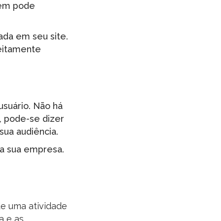
bém pode
ada em seu site.
feitamente
usuário. Não há
, pode-se dizer
ua audiência.
 a sua empresa.
e uma atividade
a e as