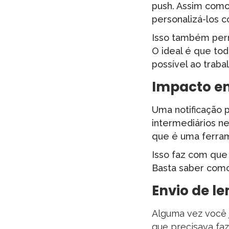
push. Assim como
personalizá-los 
Isso também perm
O ideal é que to
possível ao traba
Impacto e
Uma notificação p
intermediários n
que é uma ferram
Isso faz com que
Basta saber como 
Envio de l
Alguma vez você 
que precisava faz