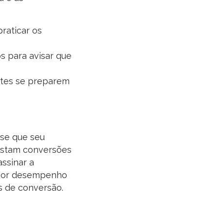
raticar os
s para avisar que
ntes se preparem
nse que seu
xistam conversões
assinar a
maior desempenho
s de conversão.