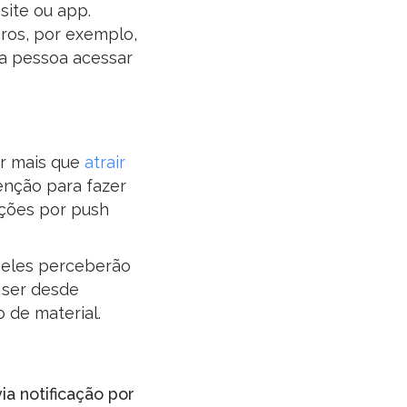
site ou app.
ros, por exemplo,
 a pessoa acessar
or mais que
atrair
enção para fazer
ações por push
e eles perceberão
 ser desde
 de material.
ia notificação por