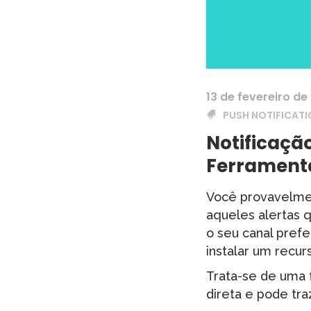
13 de fevereiro de
PUSH NOTIFICAT
Notificaçã
Ferrament
Você provavelmen
aqueles alertas
o seu canal prefe
instalar um recu
Trata-se de uma 
direta e pode tra