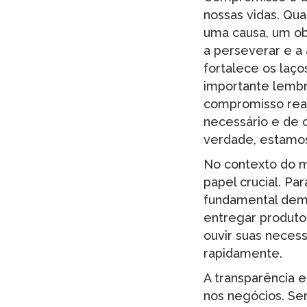
nossas vidas. Q
uma causa, um ob
a perseverar e a
fortalece os laç
importante lembr
compromisso real
necessário e de
verdade, estamos
No contexto do 
papel crucial. Pa
fundamental demo
entregar produto
ouvir suas neces
rapidamente.
A transparência 
nos negócios. Se