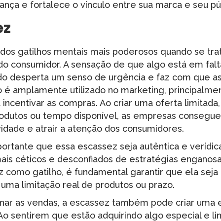
fiança e fortalece o vínculo entre sua marca e seu pú
ez
dos gatilhos mentais mais poderosos quando se trata
 consumidor. A sensação de que algo está em falta
ado desperta um senso de urgência e faz com que 
ho é amplamente utilizado no marketing, principalm
ncentivar as compras. Ao criar uma oferta limitada
rodutos ou tempo disponível, as empresas consegu
vidade e atrair a atenção dos consumidores.
ortante que essa escassez seja autêntica e verídica
ais céticos e desconfiados de estratégias enganosas
ez como gatilho, é fundamental garantir que ela seja
uma limitação real de produtos ou prazo.
nar as vendas, a escassez também pode criar uma e
 Ao sentirem que estão adquirindo algo especial e li