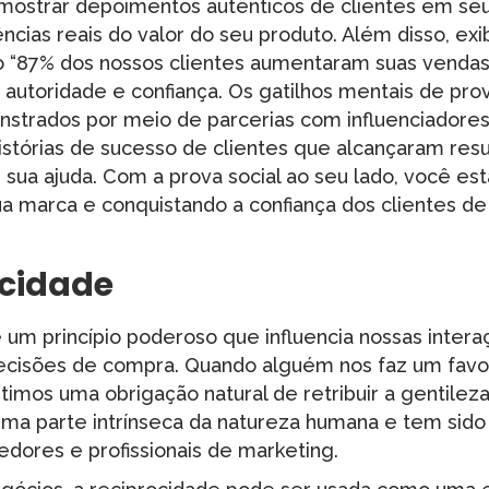
mostrar depoimentos autênticos de clientes em seu 
cias reais do valor do seu produto. Além disso, ex
o “87% dos nossos clientes aumentaram suas vendas 
autoridade e confiança. Os gatilhos mentais de pro
trados por meio de parcerias com influenciadores
istórias de sucesso de clientes que alcançaram res
m sua ajuda. Com a prova social ao seu lado, você es
ua marca e conquistando a confiança dos clientes d
ocidade
 um princípio poderoso que influencia nossas intera
cisões de compra. Quando alguém nos faz um favo
ntimos uma obrigação natural de retribuir a gentilez
uma parte intrínseca da natureza humana e tem sido
dores e profissionais de marketing.