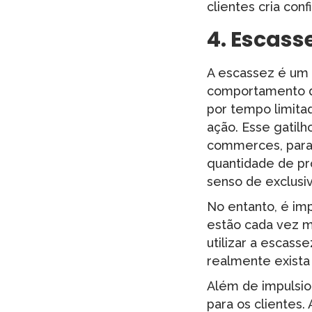
clientes cria con
4.
Escass
A escassez é um 
comportamento do
por tempo limit
ação. Esse gatil
commerces, para i
quantidade de p
senso de exclusi
No entanto, é imp
estão cada vez m
utilizar a escass
realmente exista 
Além de impulsio
para os clientes.