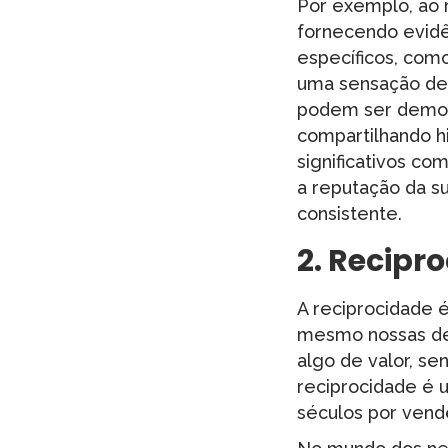
Por exemplo, ao 
fornecendo evidên
específicos, com
uma sensação de 
podem ser demons
compartilhando h
significativos co
a reputação da s
consistente.
2.
Recipr
A reciprocidade é
mesmo nossas de
algo de valor, se
reciprocidade é 
séculos por vende