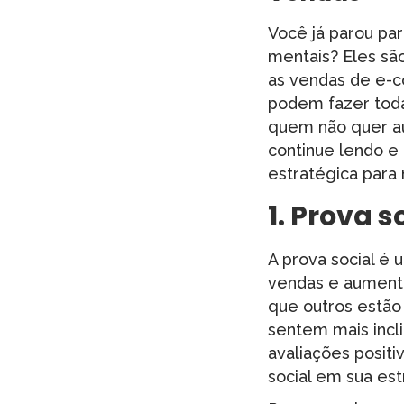
Você já parou pa
mentais? Eles sã
as vendas de e-c
podem fazer toda 
quem não quer au
continue lendo e 
estratégica para
1.
Prova so
A prova social é
vendas e aumenta
que outros estão
sentem mais incl
avaliações positi
social em sua est