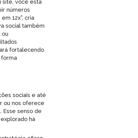
site, você está
ibir números
em 12x”, cria
va social também
 ou
ultados
tará fortalecendo
e forma
ções sociais e até
r ou nos oferece
a. Esse senso de
 explorado há