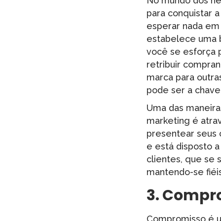
No mundo dos neg
para conquistar a
esperar nada em 
estabelece uma b
você se esforça 
retribuir compra
marca para outra
pode ser a chave 
Uma das maneiras
marketing é atrav
presentear seus 
e está disposto a
clientes, que se 
mantendo-se fiéi
3.
Compr
Compromisso é um