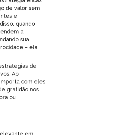
stratégia eficaz
lgo de valor sem
entes e
disso, quando
 tendem a
endando sua
rocidade – ela
estratégias de
ivos. Ao
 importa com eles
de gratidão nos
pra ou
relevante em