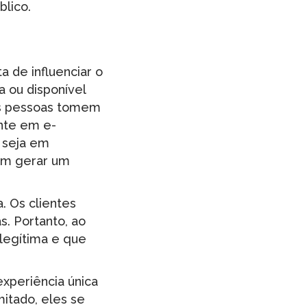
blico.
 de influenciar o
 ou disponível
as pessoas tomem
ente em e-
, seja em
em gerar um
. Os clientes
. Portanto, ao
 legítima e que
xperiência única
mitado, eles se