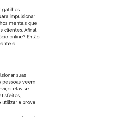
 gatilhos
ara impulsionar
lhos mentais que
clientes. Afinal,
cio online? Então
iente e
lsionar suas
as pessoas veem
viço, elas se
isfeitos,
utilizar a prova