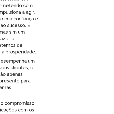
prometendo com
pulsiona a agir,
 cria confiança e
 ao sucesso. É
 mas sim um
fazer o
metemos de
 a prosperidade.
 desempenha um
seus clientes, é
não apenas
 presente para
lemas
 do compromisso
nicações com os