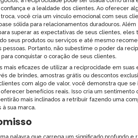
ócios, a reciprocidade pode ser usada como uma e
 confiança e a lealdade dos clientes. Ao oferecer a
troca, você cria um vínculo emocional com seus cli
ase sólida para relacionamentos duradouros. Além 
para superar as expectativas de seus clientes, eles
ndo seus produtos ou serviços e até mesmo recom
s pessoas. Portanto, não subestime o poder da recip
para conquistar o coração de seus clientes.
 mais eficazes de utilizar a reciprocidade em suas 
és de brindes, amostras grátis ou descontos exclus
clientes com algo de valor, você demonstra que se
 oferecer benefícios reais. Isso cria um sentimento 
sentirão mais inclinados a retribuir fazendo uma com
s à sua marca.
omisso
a palavra que carrega um significado profundo e 