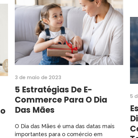
3 de maio de 2023
5 Estratégias De E-
5 d
Commerce Para O Dia
E
Das Mães
ão
Di
O Dia das Mães é uma das datas mais
C
importantes para o comércio em