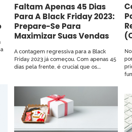
C
Faltam Apenas 45 Dias
P
Para A Black Friday 2023:
R
o
Prepare-Se Para
(
Maximizar Suas Vendas
a
ma
No
A contagem regressiva para a Black
po
Friday 2023 já começou. Com apenas 45
pr
dias pela frente, é crucial que os...
fun