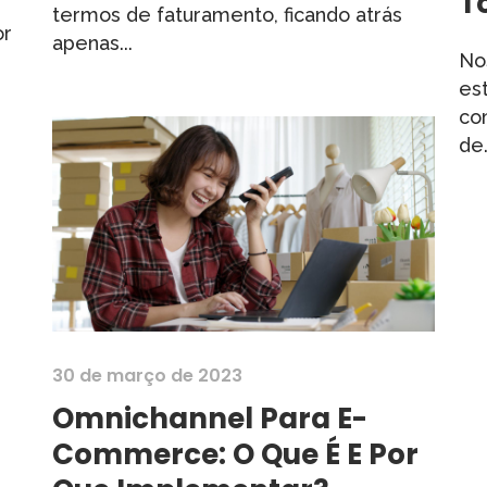
T
termos de faturamento, ficando atrás
or
apenas...
Nos
est
co
de.
30 de março de 2023
Omnichannel Para E-
Commerce: O Que É E Por