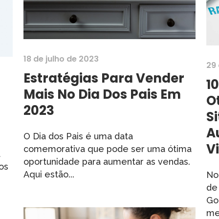
18 de julho de 2023
29
Estratégias Para Vender
1
Mais No Dia Dos Pais Em
O
2023
S
A
O Dia dos Pais é uma data
Vi
comemorativa que pode ser uma ótima
a
oportunidade para aumentar as vendas.
os
Aqui estão...
No
de
Go
met