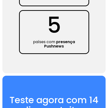
5
países com
presença
Pushnews
Teste agora com 14