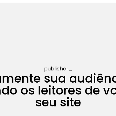
ços
Contatos
publisher
mente sua audiên
do os leitores de v
seu site