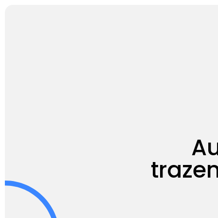
Produtos
Pre
Au
trazen