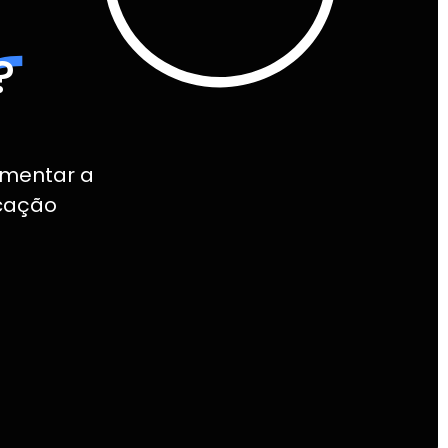
?
umentar a
icação