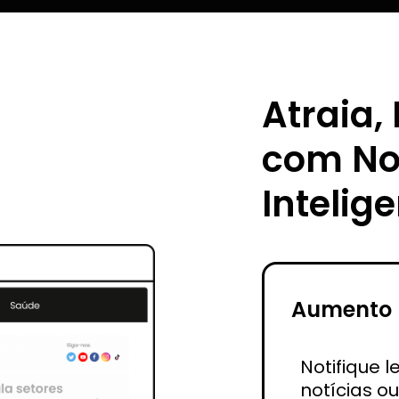
Atraia,
com No
Intelig
Aumento 
Notifique l
notícias o