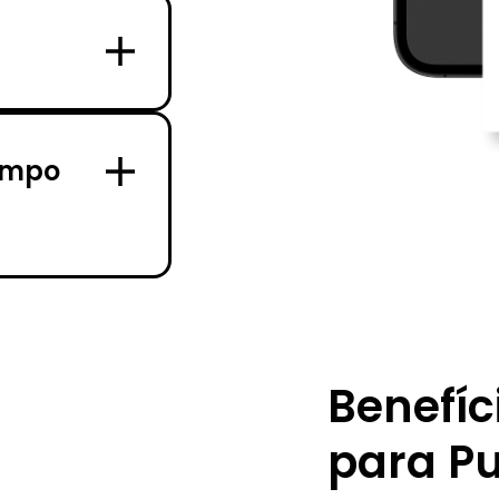
empo
Benefíc
para Pu