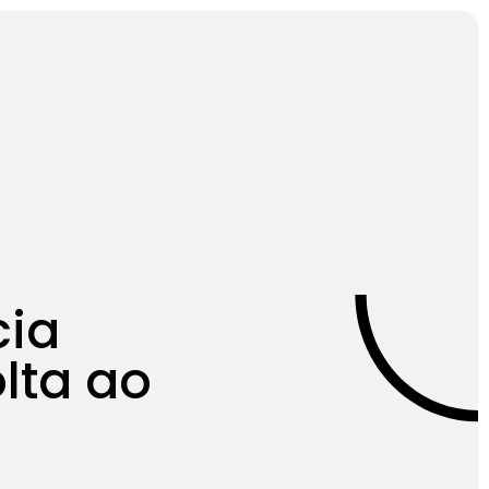
Entrar
Testar Grátis
cia
olta ao