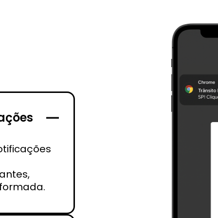
cações
tificações
antes,
nformada.